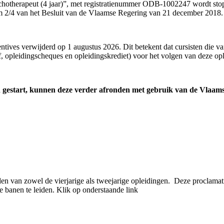
ychotherapeut (4 jaar)”, met registratienummer ODB-1002247 wordt stop
/m 2/4 van het Besluit van de Vlaamse Regering van 21 december 2018.
tives verwijderd op 1 augustus 2026. Dit betekent dat cursisten die v
 opleidingscheques en opleidingskrediet) voor het volgen van deze opl
 gestart, kunnen deze verder afronden met gebruik van de Vlaamse
eerden van zowel de vierjarige als tweejarige opleidingen. Deze proclam
e banen te leiden. Klik op onderstaande link