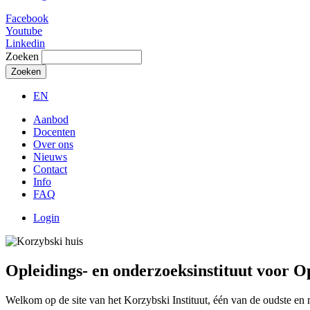
Facebook
Youtube
Linkedin
Zoeken
EN
Aanbod
Docenten
Over ons
Nieuws
Contact
Info
FAQ
Login
Opleidings- en onderzoeksinstituut voor O
Welkom op de site van het Korzybski Instituut, één van de oudste en 